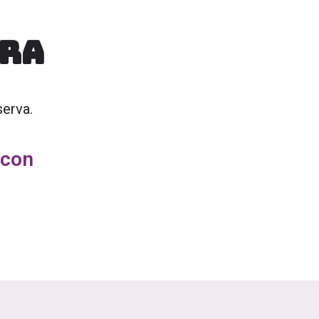
ORA
serva.
 con