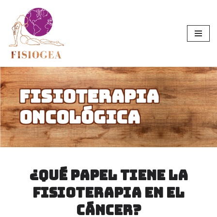
Saltar
al
contenido
Fisioterapia
oncológica
¿QuÉ papel tiene la
Fisioterapia en el
cÁncer?